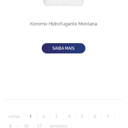
Koromix Hidrofugante Montana
SAIBA MAIS
voltar
1
2
3
4
5
6
7
8
...
36
37
próximo