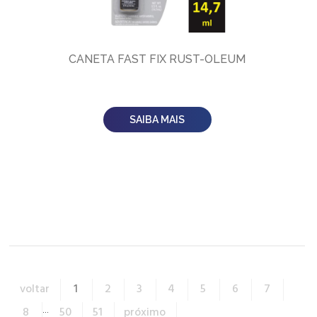
CANETA FAST FIX RUST-OLEUM
SAIBA MAIS
voltar
1
2
3
4
5
6
7
8
...
50
51
próximo