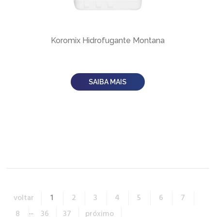
Koromix Hidrofugante Montana
SAIBA MAIS
voltar
1
2
3
4
5
6
7
8
...
36
37
próximo