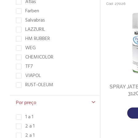
Atlas
Cód: 27026
Farben
Salvabras
LAZZURIL
HM RUBBER
WEG
CHEMICOLOR
TF7
VIAPOL
RUST-OLEUM
SPRAY JAT
312
Por preço
1 a 1
2 a 1
2 a 1