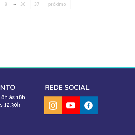
8
...
36
37
próximo
ENTO
REDE SOCIAL
 8h às 18h
s 12:30h