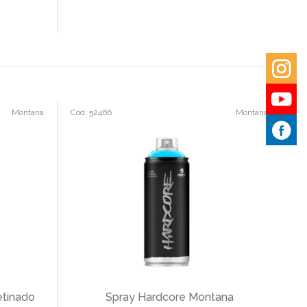
Montana
Cód: 52466
Montana
etinado
Spray Hardcore Montana