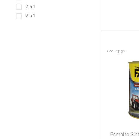
2 a 1
2 a 1
Cód: 43138
Esmalte Sin