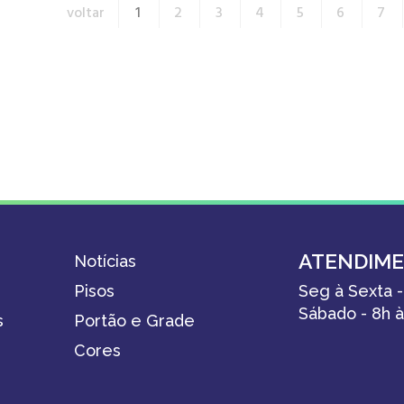
voltar
1
2
3
4
5
6
7
ATENDIM
Notícias
Pisos
Seg à Sexta -
Sábado - 8h à
s
Portão e Grade
Cores