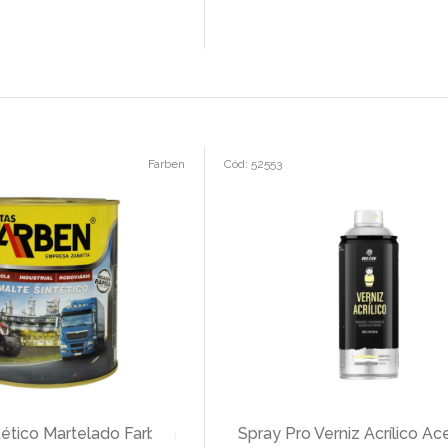
Farben
Cód: 52553
tético Martelado Farben
Spray Pro Verniz Acrílico Ac