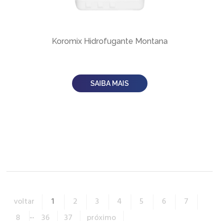
Koromix Hidrofugante Montana
SAIBA MAIS
voltar
1
2
3
4
5
6
7
8
...
36
37
próximo