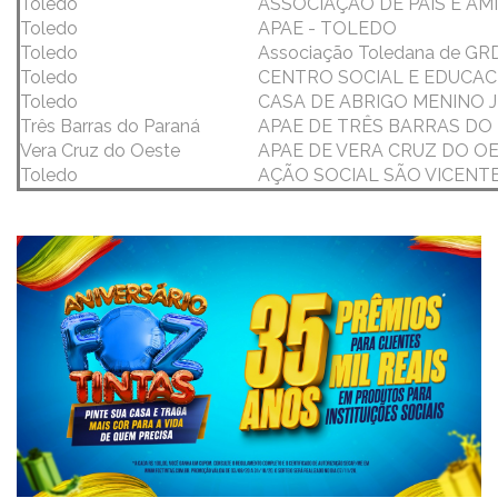
Toledo
ASSOCIAÇÃO DE PAIS E AM
Toledo
APAE - TOLEDO
Toledo
Associação Toledana de GR
Toledo
CENTRO SOCIAL E EDUCAC
Toledo
CASA DE ABRIGO MENINO 
Três Barras do Paraná
APAE DE TRÊS BARRAS DO
Vera Cruz do Oeste
APAE DE VERA CRUZ DO O
Toledo
AÇÃO SOCIAL SÃO VICENT