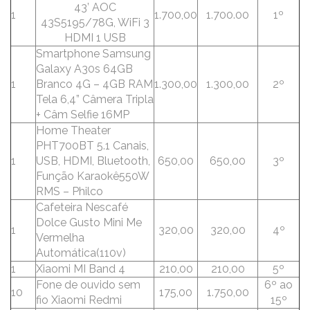
43’ AOC
1
1.700,00
1.700.00
1º
43S5195/78G, WiFi 3
HDMI 1 USB
Smartphone Samsung
Galaxy A30s 64GB
1
Branco 4G – 4GB RAM
1.300,00
1.300,00
2º
Tela 6,4” Câmera Tripla
+ Câm Selfie 16MP
Home Theater
PHT700BT 5.1 Canais,
1
USB, HDMI, Bluetooth,
650,00
650,00
3º
Função Karaokê550W
RMS – Philco
Cafeteira Nescafé
Dolce Gusto Mini Me
1
320,00
320,00
4º
Vermelha
Automática(110v)
1
Xiaomi MI Band 4
210,00
210,00
5º
Fone de ouvido sem
6º ao
10
175,00
1.750,00
fio Xiaomi Redmi
15º