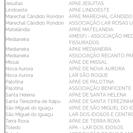
Jesuítas
APAE JESUÍTAS
Lindoeste
APAE LINDOESTE
Marechal Cândido Rondon
APAE MARECHAL CÂNDID
Marechal Cândido Rondon
ASSOCIAÇÃO LAR ROSAS U
Matelândia
APAE MATELANDIA
AMESFI - ASSOCIAÇÃO ME
Medianeira
FISSURADOS
Medianeira
APAE MEDIANEIRA
Medianeira
ASSOCIAÇÃO RECANTO PA
Missal
APAE DE MISSAL
Nova Aurora
APAE DE NOVA AURORA
Nova Aurora
LAR SÃO ROQUE
Palotina
APAE DE PALOTINA
Palotina
ASSOCIAÇÃO BENFICENTE 
Santa Helena
APAE DE SANTA HELENA
Santa Terezinha de Itaipu
APAE DE SANTA TEREZINHA
São Miguel do Iguaçu
APAE DE SÃO MIGUEL DO 
São Miguel do Iguaçu
LAR DOS IDOSOS E CENT
Terra Roxa
APAE DE TERRA ROXA
Toledo
APA - LAR DOS IDOSOS