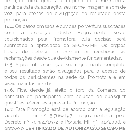
ceder, de forma gratuita, pelo prazo de 01 (um) ano a
partir da data da apuração, seu nome, imagem e som de
voz, para efeitos de divulgação do resultado desta
promoção.
14.4. Os casos omissos e dúvidas porventura suscitadas
com a execução deste Regulamento serão
solucionados pela Promotora, cuja decisão será
submetida à apreciação da SECAP/ME. Os órgãos
locais de defesa do consumidor receberão as
reclamações desde que devidamente fundamentadas.
14.5. A presente promoção, seu regulamento completo
e seu resultado serão divulgados para o acesso de
todos os participantes na sede da Promotora e em
www.foztintas.com.br
14.6. Fica, desde já, eleito o foro da Comarca do
domicílio do participante para solução de quaisquer
questões referentes à presente Promoção.
14.7. Esta Promoção está de acordo com a legislação
vigente - Lei nº 5.768/1971, regulamentada pelo
Decreto nº 70.951/1972 e Portaria MF nº. 41/2008, e
obteve o
CERTIFICADO DE AUTORIZAÇÃO SECAP/ME