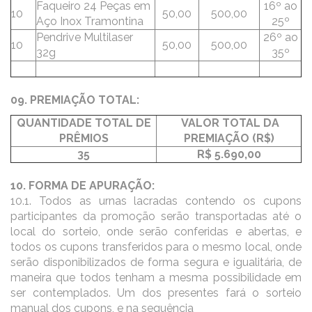
Faqueiro 24 Peças em
16º ao
10
50,00
500,00
Aço Inox Tramontina
25º
Pendrive Multilaser
26º ao
10
50,00
500,00
32g
35º
09. PREMIAÇÃO TOTAL:
QUANTIDADE TOTAL DE
VALOR TOTAL DA
PRÊMIOS
PREMIAÇÃO (R$)
35
R$ 5.690,00
10. FORMA DE APURAÇÃO:
10.1. Todos as urnas lacradas contendo os cupons
participantes da promoção serão transportadas até o
local do sorteio, onde serão conferidas e abertas, e
todos os cupons transferidos para o mesmo local, onde
serão disponibilizados de forma segura e igualitária, de
maneira que todos tenham a mesma possibilidade em
ser contemplados. Um dos presentes fará o sorteio
manual dos cupons, e na sequência