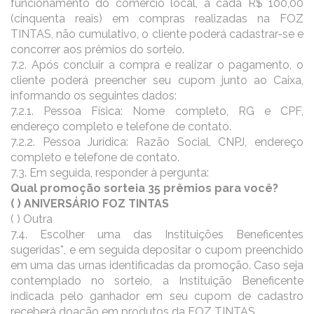
funcionamento do comércio local, a cada R$ 100,00
(cinquenta reais) em compras realizadas na FOZ
TINTAS, não cumulativo, o cliente poderá cadastrar-se e
concorrer aos prêmios do sorteio.
7.2. Após concluir a compra e realizar o pagamento, o
cliente poderá preencher seu cupom junto ao Caixa,
informando os seguintes dados:
7.2.1. Pessoa Física: Nome completo, RG e CPF,
endereço completo e telefone de contato.
7.2.2. Pessoa Jurídica: Razão Social, CNPJ, endereço
completo e telefone de contato.
7.3. Em seguida, responder à pergunta:
Qual promoção sorteia 35 prêmios para você?
( ) ANIVERSÁRIO FOZ TINTAS
( ) Outra
7.4. Escolher uma das Instituições Beneficentes
sugeridas*, e em seguida depositar o cupom preenchido
em uma das urnas identificadas da promoção. Caso seja
contemplado no sorteio, a Instituição Beneficente
indicada pelo ganhador em seu cupom de cadastro
receberá doação em produtos da FOZ TINTAS.