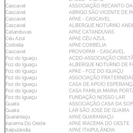
Cascavel
ASSOCIAÇÃO RECANTO DA
Cascavel
ABRIGO SÃO VICENTE DE 
Cascavel
APAE - CASCAVEL
Cascavel
ALBERGUE NOTURNO ANDR
Catanduvas
APAE CATANDUVAS
Céu Azul
APAE CÉU AZUL
Corbélia
APAE CORBÉLIA
Cascavel
PROVOPAR - CASCAVEL
Foz do Iguaçu
ACDD-ASSOCIAÇÃO CRISTÃ 
Foz do Iguaçu
ALBERGUE NOTURNO DE F
Foz do Iguaçu
APAE - FOZ DO IGUAÇU
Foz do Iguaçu
ASSOCIAÇÃO FRATERNIDA
Foz do Iguaçu
CASA DE APOIO ESPERANÇ
Foz do Iguaçu
CASA FAMILIA MARIA PORT
Foz do Iguaçu
FUNDAÇÃO NOSSO LAR
Guaíra
ASSOCIAÇÃO CASA DA SOP
Guaíra
LAR SÃO JOSE DE GUAIRA
Guaraniaçu
APAE GUARANIAÇU
Iracema Do Oeste
APAE IRACEMA DO OESTE
Itaipulândia
APAE ITAIPULÂNDIA