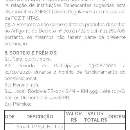
*A relação de Instituições Beneficentes sugeridas está
disponível no ANEXO I deste Regulamento, e nos caixas
da FOZ TINTAS.
7.5. A Promotora não comercializa os produtos descritos
no Artigo 10 do Decreto nº 70.951/72 e Lei n° 11.265/06,
portanto, os mesmos não fazem parte da presente
promoção.
8. SORTEIO E PRÊMIOS:
8.1. Data: 07/11/2020.
8.2. Período de Participação: 03/08/2020 a
31/10/2020, durante o horário de funcionamento do
comércio local.
8.3. Horário: 10h.
8.4. Local: Rodovia BR-277, S/N – KM 599, Lote 107-G,
Santos Dumont, Cascavel/PR.
8.5. Prêmios:
VALOR
VALOR
QDE
DESCRIÇÃO
ORDEM
R$
TOTAL R$
Smart TV Full HD Led