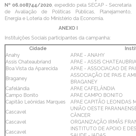
Nº 06.008744/2020
, expedido pela SECAP - Secretaria
de Avaliação de Políticas Públicas, Planejamento,
Energia e Loteria do Ministério da Economia.
ANEXO I
Instituições Sociais participantes da campanha:
Cidade
Inst
Anahy
APAE - ANAHY
Assis Chateaubriand
APAE - ASSIS CHATEAUBRI
Boa Vista da Aparecida
APAE - ASSOCIACAO DE PA
ASSOCIAÇÃO DE PAIS E AM
Braganey
BRAGANEY
Cafelândia
APAE CAFELÂNDIA
Campo Bonito
APAE CAMPO BONITO
Capitão Leônidas Marques
APAE CAPITÃO LEONIDAS
UNIÃO OESTE PARANAENS
Cascavel
CÂNCER
Cascavel
ORGANIZAÇÃO IRMÃS FRA
INSTITUTO DE APOIO E D
Cascavel
SAUDE - IADAS