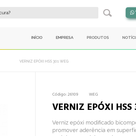
INÍCIO
EMPRESA
PRODUTOS
NOTÍC
VERNIZ EPÓXI HSS 301 WEG
Código: 26109
WEG
VERNIZ EPÓXI HSS
Verniz epóxi modificado bicomp
promover aderência em superfíc